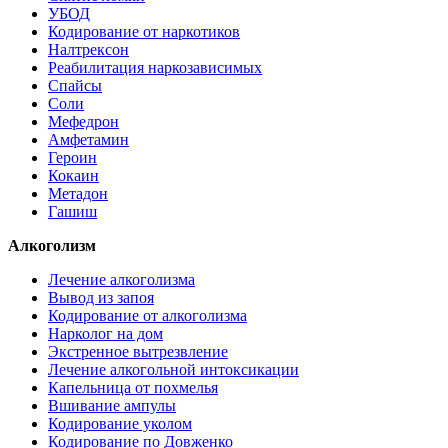
УБОД
Кодирование от наркотиков
Налтрексон
Реабилитация наркозависимых
Спайсы
Соли
Мефедрон
Амфетамин
Героин
Кокаин
Метадон
Гашиш
Алкоголизм
Лечение алкоголизма
Вывод из запоя
Кодирование от алкоголизма
Нарколог на дом
Экстренное вытрезвление
Лечение алкогольной интоксикации
Капельница от похмелья
Вшивание ампулы
Кодирование уколом
Кодирование по Довженко