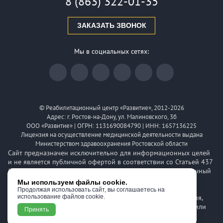
8 (863) 322-01-35
ЗАКАЗАТЬ ЗВОНОК
Мы в социальных сетях:
© Реабилитационный центр «Развитие», 2012-2026
Адрес: г. Ростов-на-Дону, ул. Малиновского, 3б
ООО «Развитие» | ОГРН: 1131690084790 | ИНН: 1657136225
Лицензия на осуществление медицинской деятельности выдана
Министерством здравоохранения Ростовской области
Сайт предназначен исключительно для информационных целей
и не является публичной офертой в соответствии со Статьей 437
(2) Гражданского кодекса РФ. Указанные цены носят справочный
характер и могут быть изменены. Для получения более
Мы используем файлы cookie.
детальной информации о стоимости, сроках и условиях,
Продолжая использовать сайт, вы соглашаетесь на
пожалуйста, обращайтесь по телефону клиники. Информация,
использование файлов cookie.
размещенная на сайте, не предназначена для диагностики или
Принять
назначения лечения и не заменяет консультацию врача.